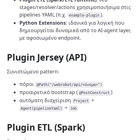
stages/resolver/actions χρησιμοποιήσιμα στις
pipelines YAML (π.χ.
).
example-plugin
Python Extensions
: ιδανικά για λογική που
δημιουργείται δυναμικά από το AI-agent layer,
με αφοσιωμένο endpoint.
Plugin Jersey (API)
Συνιστώμενο pattern:
πόροι
@Path("/webrobot/api/<όνομα>")
προαιρετικό bootstrap (
)
@PostConstruct
αυτόματη διαχείριση
+
Project
+
Agent(pipelineYaml)
Job
Plugin ETL (Spark)