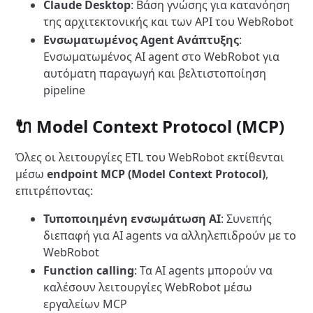
Claude Desktop
: Βάση γνώσης για κατανόηση
της αρχιτεκτονικής και των API του WebRobot
Ενσωματωμένος Agent Ανάπτυξης
:
Ενσωματωμένος AI agent στο WebRobot για
αυτόματη παραγωγή και βελτιστοποίηση
pipeline
🔌 Model Context Protocol (MCP)
Όλες οι λειτουργίες ETL του WebRobot εκτίθενται
μέσω
endpoint MCP (Model Context Protocol)
,
επιτρέποντας:
Τυποποιημένη ενσωμάτωση AI
: Συνεπής
διεπαφή για AI agents να αλληλεπιδρούν με το
WebRobot
Function calling
: Τα AI agents μπορούν να
καλέσουν λειτουργίες WebRobot μέσω
εργαλείων MCP