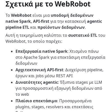
Σχετικά με το WebRobot
Το
WebRobot
είναι μια
υποδομή δεδομένων
native Spark, API-first
για την κατασκευή
agentic
pipeline ETL
και
προϊόντων δεδομένων
.
Αυτή η τεκμηρίωση καλύπτει το
συστατικό ETL
του
WebRobot, το οποίο παρέχει:
Επεξεργασία native Spark
: Χτισμένο πάνω
στο Apache Spark για επεκτάσιμη επεξεργασία
δεδομένων
Αρχιτεκτονική API-first
: Διαχείριση pipeline,
έργων και jobs μέσω REST API
Δυνατότητες agentic
: Έξυπνα stages με LLM
για προσαρμοστική εξαγωγή δεδομένων από
το web
Πλαίσιο επεκτάσιμο
: Προσαρμοσμένα
plugins, stages, resolvers και επεκτάσεις